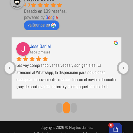
4.9
Basado en 139 reseñas.
powered by
G
o
o
g
l
e
valóranos en
Jose Daniel
hace 2 meses
Les voy comprando varias veces y son geniales. La 
U
atención al WhatsApp, la disposición para solucionar 
l
cualquier inconveniente, me bonificaron el envío a domicilio 
 
(soy de santiago del estero) y el empaquetado es de lo 
e 
mejor y más seguro que voy recibiendo (caja de cartón 
duro, los juegos envueltos en papel burbuja), despacho el 
mismo día de compra. Excelente todo
0
Copyright 2026 © Playtec Games.