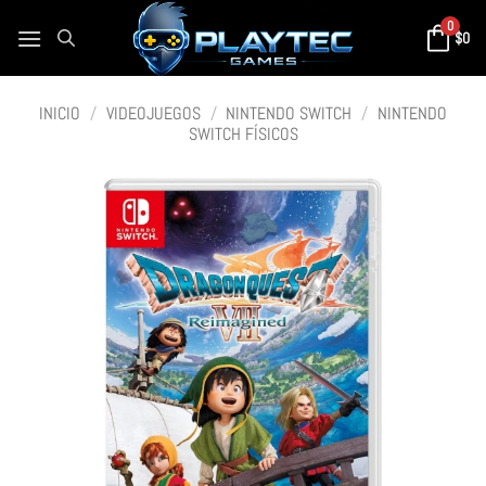
0
$
0
INICIO
/
VIDEOJUEGOS
/
NINTENDO SWITCH
/
NINTENDO
SWITCH FÍSICOS