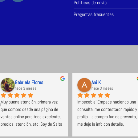
Políticas de envío
Preguntas frecuentes
Gabriela Flores
Ani K
hace 3 meses
hace 3 meses
Muy buena atención, primera vez 
Impecable! Empece haciendo una 
que compro desde una página de 
consulta, me contestaron rapido y 
ventas online pero todo excelente, 
prolijo. La compra fue de preventa, 
precios, atención, etc. Soy de Salta 
me dejo la info con detalle, 
y el envío no tardó nada. Super 
cumplieron con los tiempos, 