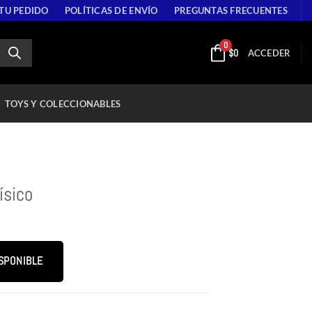
 TU PEDIDO
POLÍTICAS DE ENVÍO
PREGUNTAS FRECUENTES
0
$
0
ACCEDER
TOYS Y COLECCIONABLES
ísico
SPONIBLE