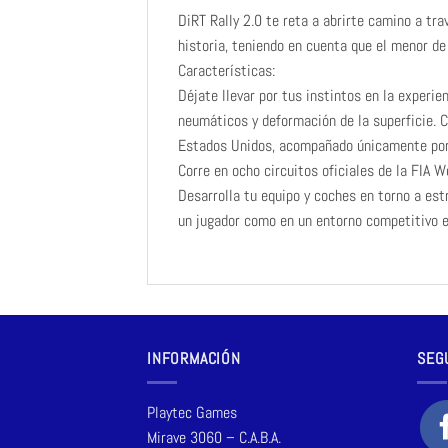
DiRT Rally 2.0 te reta a abrirte camino a tr
historia, teniendo en cuenta que el menor de 
Características:
Déjate llevar por tus instintos en la experi
neumáticos y deformación de la superficie. C
Estados Unidos, acompañado únicamente por t
Corre en ocho circuitos oficiales de la FIA 
Desarrolla tu equipo y coches en torno a est
un jugador como en un entorno competitivo e
INFORMACIÓN
SEG
Playtec Games
Mirave 3060 – C.A.B.A.