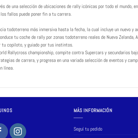
avés de una selección de ubicaciones de rally icónicas por todo el mundo, 
los fallos puede poner fin a tu carrera.
encia todoterreno más inmersiva hasta la fecha, la cual incluye un nuevo y 
onduce tu coche de rally por zonas todoterreno reales de Nueva Zelanda, Ar
u copiloto, y guiado por tus instintos.
World Rallycross championship, compite contra Supercars y secundarios bajo
rategias de carrera, y progresa en una variada selección de eventos y cam
n línea.
UINOS
MÁS INFORMACIÓN
Seguí tu pedido