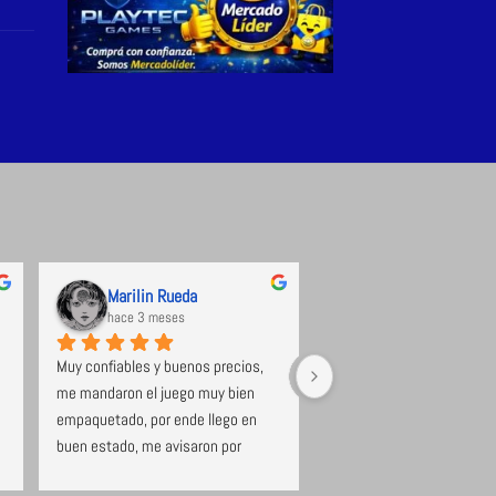
Marilin Rueda
hace 3 meses
hace 3 meses
Muy confiables y buenos precios, 
Excelente tienda de videoj
me mandaron el juego muy bien 
se destaca la calidad y ate
empaquetado, por ende llego en 
Con stock de productos of
buen estado, me avisaron por 
en su página y los que pue
WhatsApp cuando se dejó el 
conseguir por su gestión. 