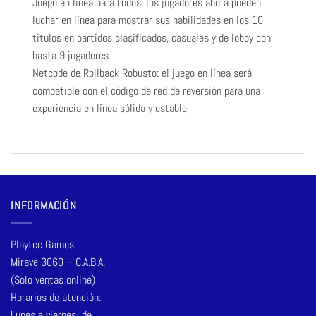
Juego en línea para todos: los jugadores ahora pueden
luchar en línea para mostrar sus habilidades en los 10
títulos en partidos clasificados, casuales y de lobby con
hasta 9 jugadores.
Netcode de Rollback Robusto: el juego en línea será
compatible con el código de red de reversión para una
experiencia en línea sólida y estable
INFORMACIÓN
Playtec Games
Mirave 3060 – C.A.B.A.
(Solo ventas online)
Horarios de atención:
Lunes a viernes de