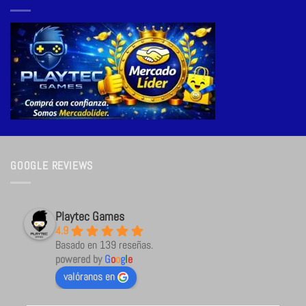
GOOGLE REVIEWS
Playtec Games
4.9
Basado en 139 reseñas.
powered by
G
o
o
g
l
e
valóranos en