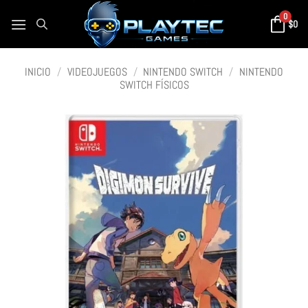
0
$
0
INICIO
/
VIDEOJUEGOS
/
NINTENDO SWITCH
/
NINTENDO
SWITCH FÍSICOS