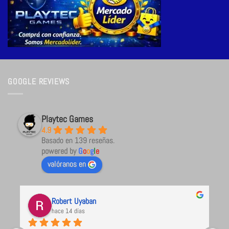
GOOGLE REVIEWS
Playtec Games
4.9
Basado en 139 reseñas.
powered by
G
o
o
g
l
e
valóranos en
Robert Uyaban
hace 14 días