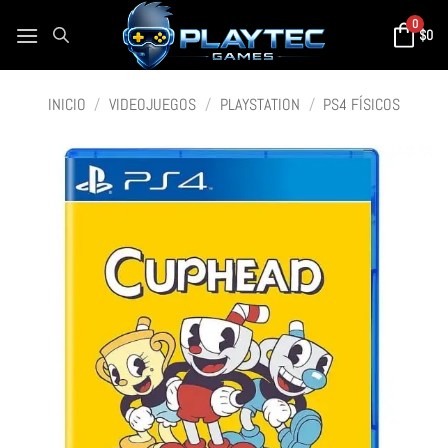
0
$
0
INICIO
/
VIDEOJUEGOS
/
PLAYSTATION
/
PS4 FÍSICOS