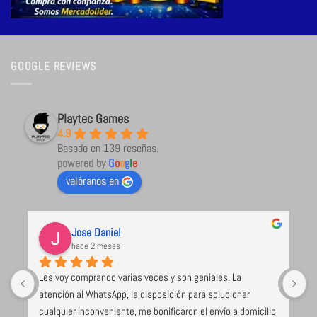
GOOGLE REVIEWS
Playtec Games
4.9
Basado en 139 reseñas.
powered by
G
o
o
g
l
e
valóranos en
Jose Daniel
hace 2 meses
Les voy comprando varias veces y son geniales. La 
U
atención al WhatsApp, la disposición para solucionar 
l
cualquier inconveniente, me bonificaron el envío a domicilio 