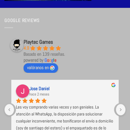
GOOGLE REVIEWS
Playtec Games
4.9
Basado en 139 reseñas.
powered by
G
o
o
g
l
e
valóranos en
Jose Daniel
hace 2 meses
Les voy comprando varias veces y son geniales. La 
U
atención al WhatsApp, la disposición para solucionar 
l
cualquier inconveniente, me bonificaron el envío a domicilio 
 
(soy de santiago del estero) y el empaquetado es de lo 