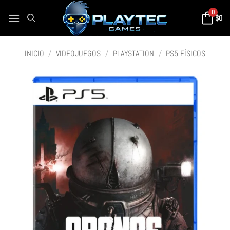
0
$
0
INICIO
/
VIDEOJUEGOS
/
PLAYSTATION
/
PS5 FÍSICOS