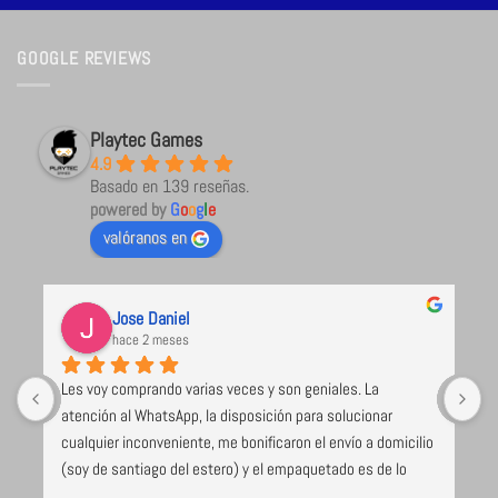
GOOGLE REVIEWS
Playtec Games
4.9
Basado en 139 reseñas.
powered by
G
o
o
g
l
e
valóranos en
Jose Daniel
hace 2 meses
Les voy comprando varias veces y son geniales. La 
U
atención al WhatsApp, la disposición para solucionar 
l
cualquier inconveniente, me bonificaron el envío a domicilio 
 
(soy de santiago del estero) y el empaquetado es de lo 
e 
mejor y más seguro que voy recibiendo (caja de cartón 