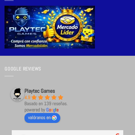
GOOGLE REVIEWS
Playtec Games
4.9
Basado en 139 reseñas.
powered by
G
o
o
g
l
e
valóranos en