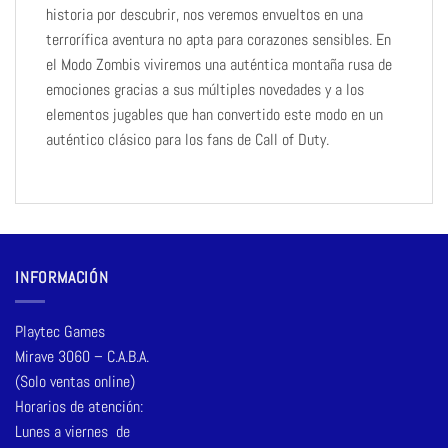
historia por descubrir, nos veremos envueltos en una
terrorífica aventura no apta para corazones sensibles. En
el Modo Zombis viviremos una auténtica montaña rusa de
emociones gracias a sus múltiples novedades y a los
elementos jugables que han convertido este modo en un
auténtico clásico para los fans de Call of Duty.
INFORMACIÓN
Playtec Games
Mirave 3060 – C.A.B.A.
(Solo ventas online)
Horarios de atención:
Lunes a viernes de