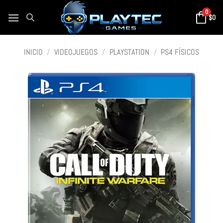
0
$
0
INICIO
/
VIDEOJUEGOS
/
PLAYSTATION
/
PS4 FÍSICOS