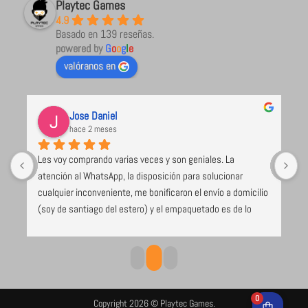
Playtec Games
4.9
Basado en 139 reseñas.
powered by
G
o
o
g
l
e
valóranos en
Jose Daniel
hace 2 meses
Les voy comprando varias veces y son geniales. La 
U
atención al WhatsApp, la disposición para solucionar 
l
cualquier inconveniente, me bonificaron el envío a domicilio 
 
(soy de santiago del estero) y el empaquetado es de lo 
e 
mejor y más seguro que voy recibiendo (caja de cartón 
duro, los juegos envueltos en papel burbuja), despacho el 
mismo día de compra. Excelente todo
0
Copyright 2026 © Playtec Games.