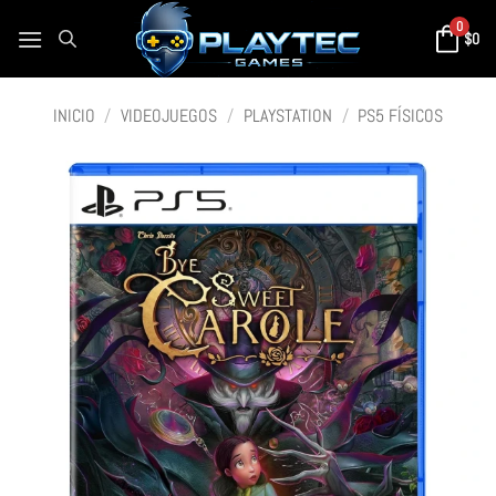
0
$
0
INICIO
/
VIDEOJUEGOS
/
PLAYSTATION
/
PS5 FÍSICOS