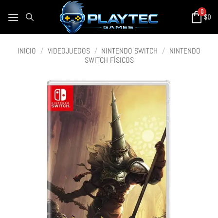
0
$
0
INICIO
/
VIDEOJUEGOS
/
NINTENDO SWITCH
/
NINTENDO
SWITCH FÍSICOS