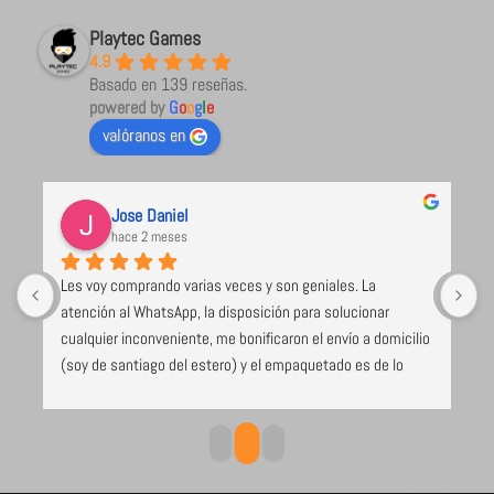
Playtec Games
4.9
Basado en 139 reseñas.
powered by
G
o
o
g
l
e
valóranos en
Jose Daniel
hace 2 meses
Les voy comprando varias veces y son geniales. La 
U
atención al WhatsApp, la disposición para solucionar 
l
cualquier inconveniente, me bonificaron el envío a domicilio 
 
(soy de santiago del estero) y el empaquetado es de lo 
e 
mejor y más seguro que voy recibiendo (caja de cartón 
duro, los juegos envueltos en papel burbuja), despacho el 
mismo día de compra. Excelente todo