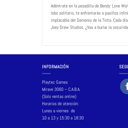
Adéntrate en la pesadilla de Bendy: Lone Wo
lobo solitario, te enfrentarás a pasillos i
implacable del Demonio de la Tinta. Cada día
Joey Drew Studios. ¿Vas a burlar la oscuridad
INFORMACIÓN
SEG
Playtec Games
Mirave 3060 – C.A.B.A.
(Solo ventas online)
Horarios de atención:
Lunes a viernes de
10 a 13 y 15:30 a 18:30