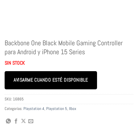
Backbone One Black Mobile Gaming Controller
para Android y iPhone 15 Series
SIN STOCK
AVISARME CUANDO ESTÉ DISPONIBLE
SKU:
16865
Categorías:
Playstation 4
,
Playstation 5
,
Xbox