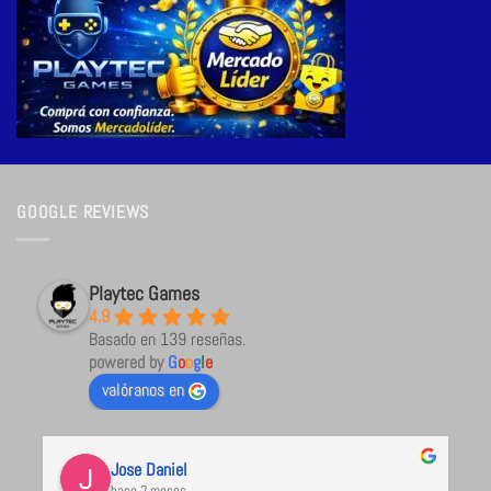
GOOGLE REVIEWS
Playtec Games
4.9
Basado en 139 reseñas.
powered by
G
o
o
g
l
e
valóranos en
Jose Daniel
hace 2 meses