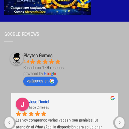
GOOGLE REVIEWS
Playtec Games
4.9
Basado en 139 reseñas.
powered by
G
o
o
g
l
e
valóranos en
Jose Daniel
hace 2 meses
Les voy comprando varias veces y son geniales. La 
U
atención al WhatsApp, la disposición para solucionar 
l