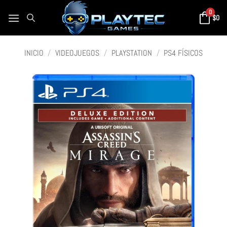
0
$
0
INICIO
/
VIDEOJUEGOS
/
PLAYSTATION
/
PS4 FÍSICOS