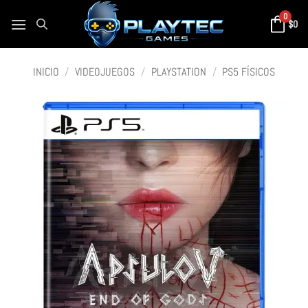
0
$
0
INICIO
/
VIDEOJUEGOS
/
PLAYSTATION
/
PS5 FÍSICOS