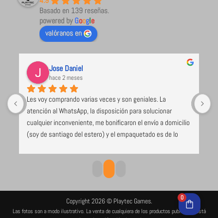
4.9
Basado en 139 reseñas.
powered by
G
o
o
g
l
e
valóranos en
Jose Daniel
hace 2 meses
Les voy comprando varias veces y son geniales. La 
U
atención al WhatsApp, la disposición para solucionar 
l
cualquier inconveniente, me bonificaron el envío a domicilio 
 
(soy de santiago del estero) y el empaquetado es de lo 
e 
mejor y más seguro que voy recibiendo (caja de cartón 
duro, los juegos envueltos en papel burbuja), despacho el 
mismo día de compra. Excelente todo
0
Copyright 2026 © Playtec Games.
Las fotos son a modo ilustrativo. La venta de cualquiera de los productos publicados está