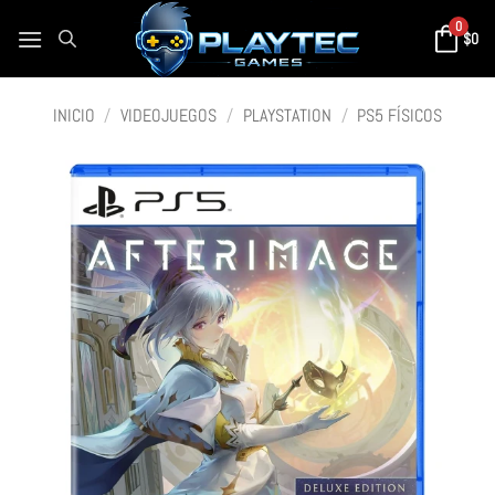
0
$
0
INICIO
/
VIDEOJUEGOS
/
PLAYSTATION
/
PS5 FÍSICOS