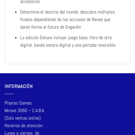
accesorios
Determina el destino del mundo: descubre múltiples
finales dependiendo de las acciones de Renee que
darán forma al futuro de Engardin
La edición Deluxe incluye: juego base, libro de arte
digital, banda sonora digital y una portada reversible
INFORMACIÓN
Playtec Games
Mirave 3060 – C.A.B.A.
(Solo ventas online)
Horarios de atención:
Lunes a viernes de