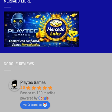
MERCADO LIBRE
GOOGLE REVIEWS
Playtec Games
4.9
Basado en 139 reseñas.
powered by
G
o
o
g
l
e
valóranos en