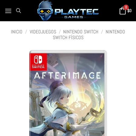
0
$
0
INICIO
/
VIDEOJUEGOS
/
NINTENDO SWITCH
/
NINTENDO
SWITCH FÍSICOS