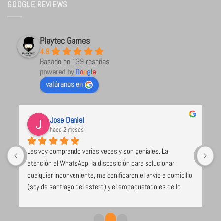
GOOGLE REVIEWS
Playtec Games
4.9
Basado en 139 reseñas.
powered by
G
o
o
g
l
e
valóranos en
Jose Daniel
hace 2 meses
Les voy comprando varias veces y son geniales. La 
U
atención al WhatsApp, la disposición para solucionar 
l
cualquier inconveniente, me bonificaron el envío a domicilio 
 
(soy de santiago del estero) y el empaquetado es de lo 
e 
mejor y más seguro que voy recibiendo (caja de cartón 
duro, los juegos envueltos en papel burbuja), despacho el 