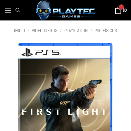
0
$
0
INICIO
/
VIDEOJUEGOS
/
PLAYSTATION
/
PS5 FÍSICOS